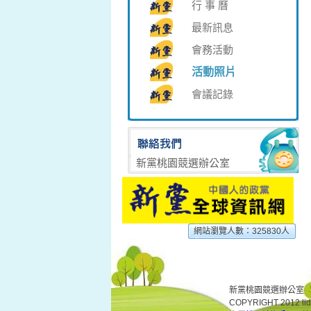
行 事 曆
最新訊息
會務活動
活動照片
會議記錄
新黨桃園競選辦公室
網站瀏覽人數：325830人
新黨桃園競選辦公室
COPYRIGHT 2012 l