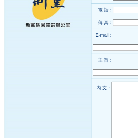
電 話：
傳 真：
E-mail：
主 旨：
內 文：