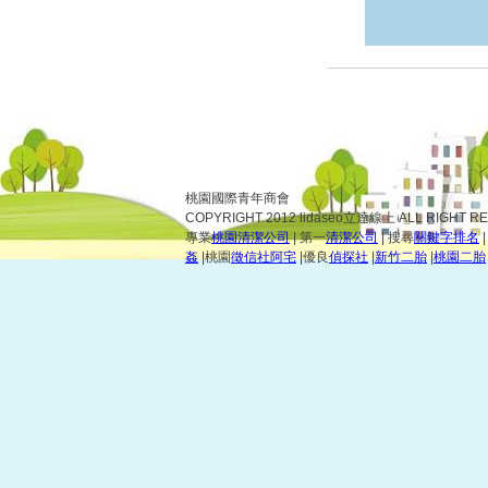
桃園國際青年商會
COPYRIGHT 2012 lidaseo立達線上 ALL RIGHT R
專業
桃園清潔公司
| 第一
清潔公司
| 搜尋
關鍵字排名
姦
|桃園
徵信社阿宅
|優良
偵探社
|
新竹二胎
|
桃園二胎