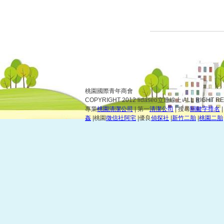
桃園國際青年商會
COPYRIGHT 2012 lidaseo立達線上 ALL RIGHT R
專業
桃園清潔公司
| 第一
清潔公司
| 搜尋
關鍵字排名
姦
|桃園
徵信社阿宅
|優良
偵探社
|
新竹二胎
|
桃園二胎