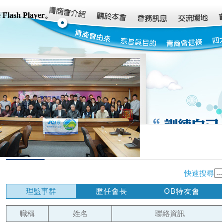
sh Player。
快速搜尋
理監事群
歷任會長
OB特友會
職稱
姓名
聯絡資訊