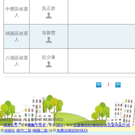
吳正群
中壢區候選
人
張勝豐
桃園區候選
人
彭少康
八德區候選
人
1
idaseo立達線上 ALL RIGHT RESERVED.
第一
清潔公司
| 搜尋
關鍵字排名
| 專業
SEO
| 幫忙
立達徵信社
|
徵信社
|
台北室內設計
|
抓
優良
偵探社
|
新竹二胎
|
桃園二胎
|全民
免費法律諮詢
|
SEO
|