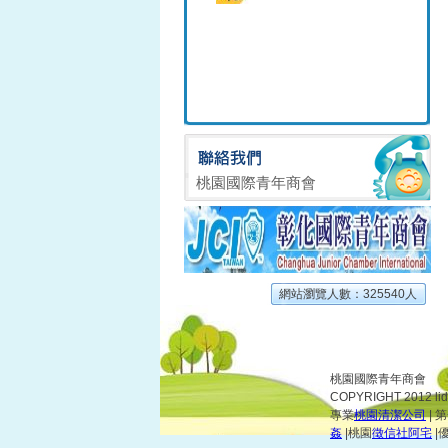
桃園國際青年商會
網站瀏覽人數：325540人
桃園國際青年商會
COPYRIGHT 2012 l
專業
桃園清潔公司
| 
姦
|桃園
徵信社阿宅
|