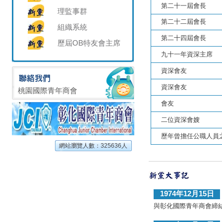
第二十一屆會長
理監事群
第二十二屆會長
組織系統
第二十四屆會長
歷屆OB特友會主席
九十一年資深主席
資深會友
資深會友
桃園國際青年商會
會友
二位資深會嫂
歷年曾擔任公職人員
網站瀏覽人數：325636人
1974年12月15日
與彰化國際青年商會締結