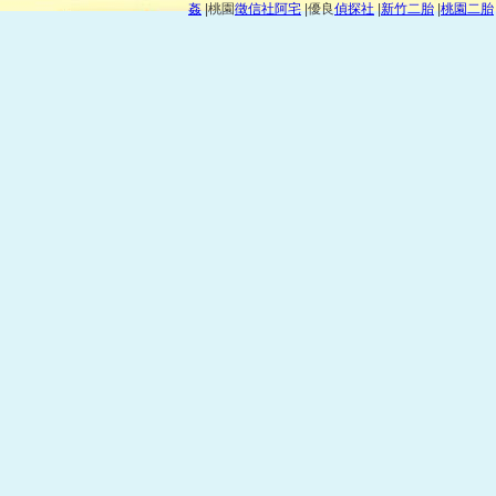
姦
|桃園
徵信社阿宅
|優良
偵探社
|
新竹二胎
|
桃園二胎